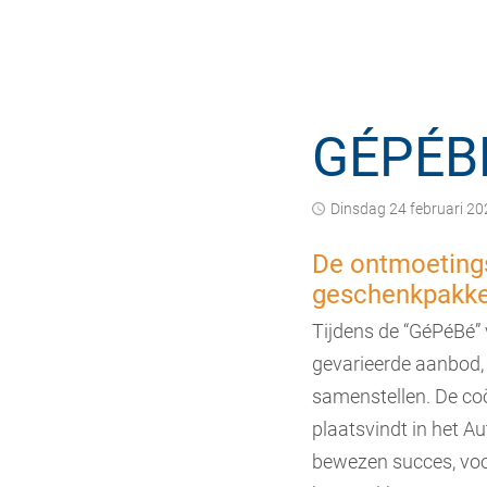
GÉPÉBÉ
dinsdag 24 februari 2
De ontmoetings
geschenkpakke
Tijdens de “GéPéBé” 
gevarieerde aanbod,
samenstellen. De co
plaatsvindt in het Au
bewezen succes, voor