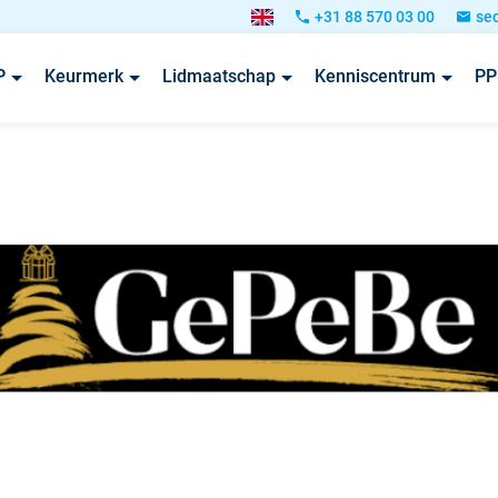
+31 88 570 03 00
se
P
Keurmerk
Lidmaatschap
Kenniscentrum
PP