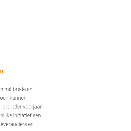
n
in het brede en
zoen kunnen
die ieder voorjaar
ijke initiatief een
leveranciers en