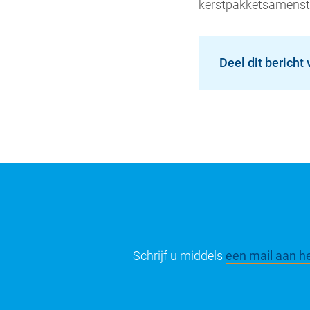
kerstpakket­samenste
Deel dit bericht 
Schrijf u middels
een mail aan he