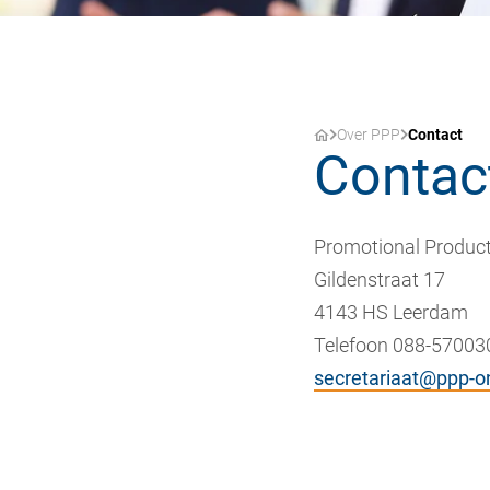
Over PPP
Contact
Contac
Promotional Product
Gildenstraat 17
4143 HS Leerdam
Telefoon 088-57003
secretariaat@ppp-on