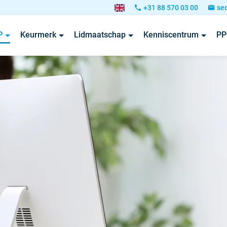
+31 88 570 03 00
se
P
Keurmerk
Lidmaatschap
Kenniscentrum
PP