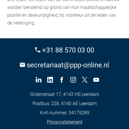
worden benoemd op grond van hun maatschappelijke
positie en deskundigheid, bij voorkeur uit de leden van
de vereniging.
+31 88 570 03 00
secretariaat@ppp-online.nl
Gildenstraat 17, 4143 HS Leerdam
Postbus: 226, 4140 AE Leerdam
KvK-nummer: 34179289
Privacystatement