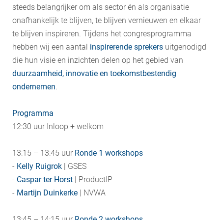
steeds belangrijker om als sector én als organisatie
onafhankelijk te blijven, te blijven vernieuwen en elkaar
te blijven inspireren. Tijdens het congresprogramma
hebben wij een aantal
inspirerende sprekers
uitgenodigd
die hun visie en inzichten delen op het gebied van
duurzaamheid, innovatie en toekomstbestendig
ondernemen
.
Programma
12:30 uur Inloop + welkom
13:15 – 13:45 uur
Ronde 1 workshops
- ​
Kelly Ruigrok
| GSES
​-
Caspar ter Horst
| ProductIP
​-
Martijn Duinkerke
| NVWA
13:45 – 14:15 uur
Ronde 2 workshops