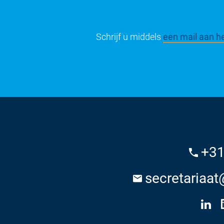
Schrijf u middels
een mail aan he
+31
secretariaat