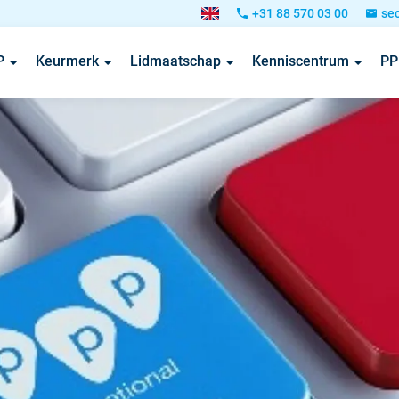
+31 88 570 03 00
se
P
Keurmerk
Lidmaatschap
Kenniscentrum
PP