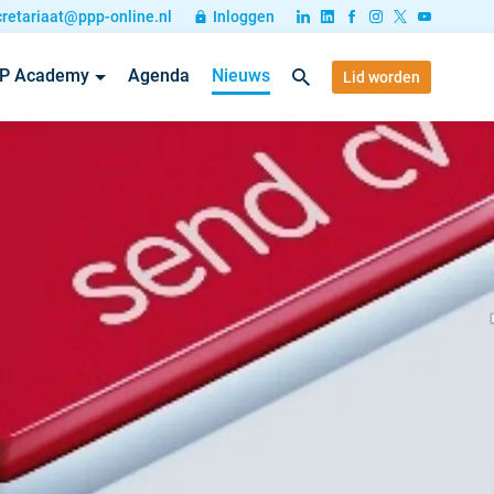
cretariaat@ppp-online.nl
Inloggen
P Academy
Agenda
Nieuws
Lid worden