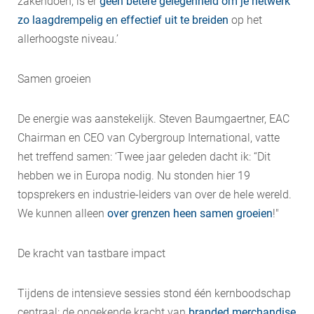
zakendoen, is er
geen betere gelegenheid om je netwerk
zo laagdrempelig en effectief uit te breiden
op het
allerhoogste niveau.’
Samen groeien
De energie was aanstekelijk. Steven Baumgaertner, EAC
Chairman en CEO van Cybergroup International, vatte
het treffend samen: ‘Twee jaar geleden dacht ik: “Dit
hebben we in Europa nodig. Nu stonden hier 19
topsprekers en industrie-leiders van over de hele wereld.
We kunnen alleen
over grenzen heen samen groeien
!"
De kracht van tastbare impact
Tijdens de intensieve sessies stond één kernboodschap
centraal: de ongekende kracht van
branded merchandise