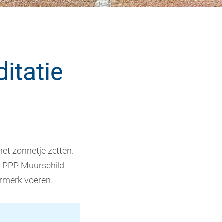
itatie
et zonnetje zetten.
uwe PPP Muurschild
rmerk voeren.