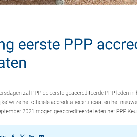
ing eerste PPP accred
caten
ersdagen zal PPP de eerste geaccrediteerde PPP leden in h
lijke’ wijze het officiële accreditatiecertificaat en het nie
 september 2021 mogen geaccrediteerde leden het PPP Keu
via