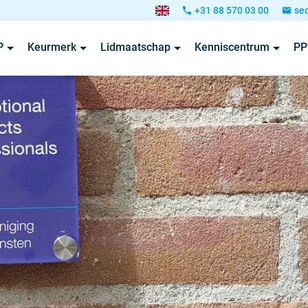
+31 88 570 03 00
se
P
Keurmerk
Lidmaatschap
Kenniscentrum
PP